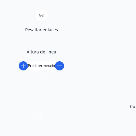
Resaltar enlaces
Altura de línea
Predeterminado
Cu