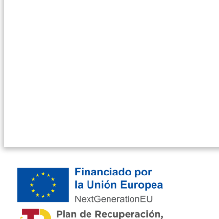
Plazo de Inscri
de febrero
Para más información, pueden contactar con:
María López –
957 768 448
–
mlb@operagb.com