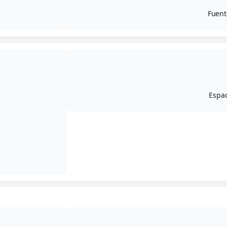
Fuent
Espac