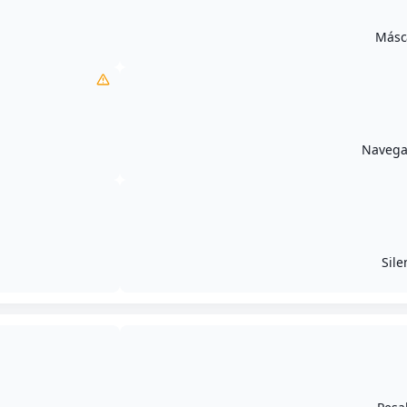
Másc
Navegac
Sile