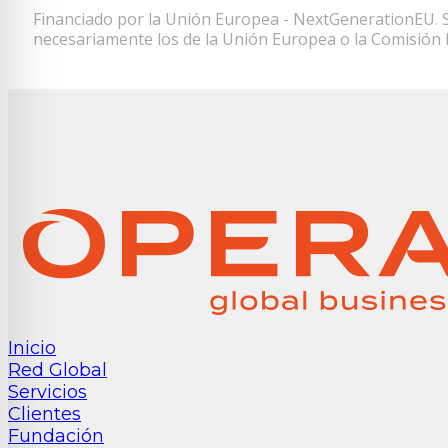
Financiado por la Unión Europea - NextGenerationEU. Si
necesariamente los de la Unión Europea o la Comisión 
Inicio
Red Global
Servicios
Clientes
Fundación