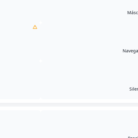
Másc
Navegac
Sile