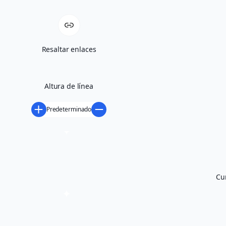
Resaltar enlaces
Altura de línea
Predeterminado
Cu