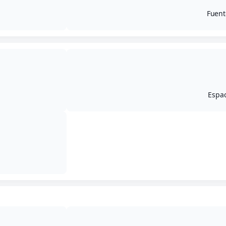
Fuent
Espac