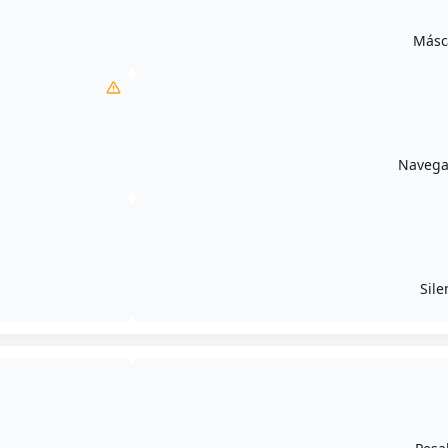
Másc
Navegac
Sile